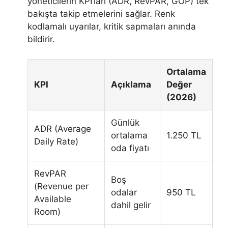
yöneticilerin KPI’ları (ADR, RevPAR, GOP) tek
bakışta takip etmelerini sağlar. Renk
kodlamalı uyarılar, kritik sapmaları anında
bildirir.
Ortalama
KPI
Açıklama
Değer
(2026)
Günlük
ADR (Average
ortalama
1.250 TL
Daily Rate)
oda fiyatı
RevPAR
Boş
(Revenue per
odalar
950 TL
Available
dahil gelir
Room)