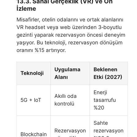
13.3. Sanal Gerçeklik (VR) ve Ön
İzleme
Misafirler, otelin odalarını ve ortak alanlarını
VR headset veya web üzerinden 3‑boyutlu
gezinti yaparak rezervasyon öncesi deneyim
yaşıyor. Bu teknoloji, rezervasyon dönüşüm
oranını %15 artırıyor.
Uygulama
Beklenen
Teknoloji
Alanı
Etki (2027)
Enerji
Akıllı oda
5G + IoT
tasarrufu
kontrolü
%20
Sahte
Rezervasyon
rezervasyon
Blockchain