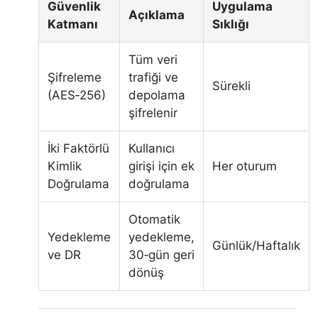
Güvenlik
Uygulama
Açıklama
Katmanı
Sıklığı
Tüm veri
Şifreleme
trafiği ve
Sürekli
(AES‑256)
depolama
şifrelenir
İki Faktörlü
Kullanıcı
Kimlik
girişi için ek
Her oturum
Doğrulama
doğrulama
Otomatik
Yedekleme
yedekleme,
Günlük/Haftalık
ve DR
30‑gün geri
dönüş