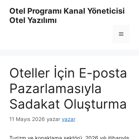
İçeriğe
Otel Programı Kanal Yöneticisi
atla
Otel Yazılımı
Menü
Oteller İçin E-posta
Pazarlamasıyla
Sadakat Oluşturma
11 Mayıs 2026
yazar
yazar
Turizm ve konaklama sektörü, 2026 yılı itibarıyla