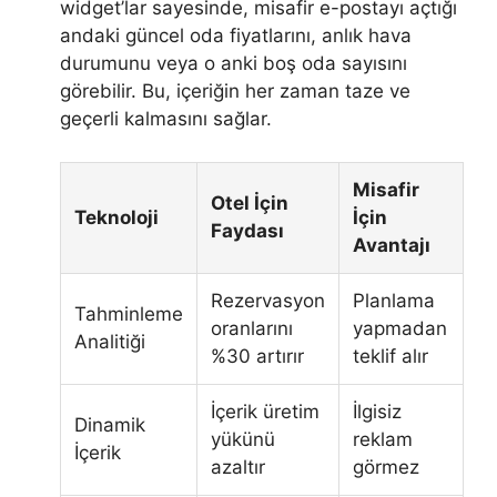
widget’lar sayesinde, misafir e-postayı açtığı
andaki güncel oda fiyatlarını, anlık hava
durumunu veya o anki boş oda sayısını
görebilir. Bu, içeriğin her zaman taze ve
geçerli kalmasını sağlar.
Misafir
Otel İçin
Teknoloji
İçin
Faydası
Avantajı
Rezervasyon
Planlama
Tahminleme
oranlarını
yapmadan
Analitiği
%30 artırır
teklif alır
İçerik üretim
İlgisiz
Dinamik
yükünü
reklam
İçerik
azaltır
görmez