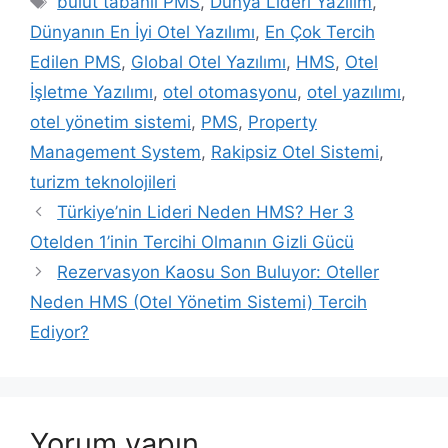
bulut tabanlı PMS
,
Dünya Lideri Yazılım
,
Dünyanın En İyi Otel Yazılımı
,
En Çok Tercih
Edilen PMS
,
Global Otel Yazılımı
,
HMS
,
Otel
İşletme Yazılımı
,
otel otomasyonu
,
otel yazılımı
,
otel yönetim sistemi
,
PMS
,
Property
Management System
,
Rakipsiz Otel Sistemi
,
turizm teknolojileri
Türkiye’nin Lideri Neden HMS? Her 3
Otelden 1’inin Tercihi Olmanın Gizli Gücü
Rezervasyon Kaosu Son Buluyor: Oteller
Neden HMS (Otel Yönetim Sistemi) Tercih
Ediyor?
Yorum yapın