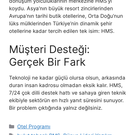
dönüşüm yolculuklarının merkezine HMS’yi
koydu. Asya’nın büyük resort zincirlerinden
Avrupa’nın tarihi butik otellerine, Orta Doğu’nun
lüks mülklerinden Türkiye’nin dinamik şehir
otellerine kadar tercih edilen tek isim: HMS.
Müşteri Desteği:
Gerçek Bir Fark
Teknoloji ne kadar güçlü olursa olsun, arkasında
duran insan kadrosu olmadan eksik kalır. HMS,
7/24 çok dilli destek hattı ve sahaya giren teknik
ekibiyle sektörün en hızlı yanıt süresini sunuyor.
Bir problem çıktığında yalnız değilsiniz.
Kategoriler
Otel Programı
Etiketler