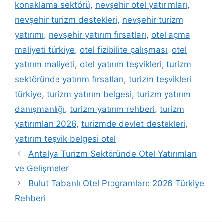
konaklama sektörü
,
nevşehir otel yatırımları
,
nevşehir turizm destekleri
,
nevşehir turizm
yatırımı
,
nevşehir yatırım fırsatları
,
otel açma
maliyeti türkiye
,
otel fizibilite çalışması
,
otel
yatırım maliyeti
,
otel yatırım teşvikleri
,
turizm
sektöründe yatırım fırsatları
,
turizm teşvikleri
türkiye
,
turizm yatırım belgesi
,
turizm yatırım
danışmanlığı
,
turizm yatırım rehberi
,
turizm
yatırımları 2026
,
turizmde devlet destekleri
,
yatırım teşvik belgesi otel
Antalya Turizm Sektöründe Otel Yatırımları
ve Gelişmeler
Bulut Tabanlı Otel Programları: 2026 Türkiye
Rehberi