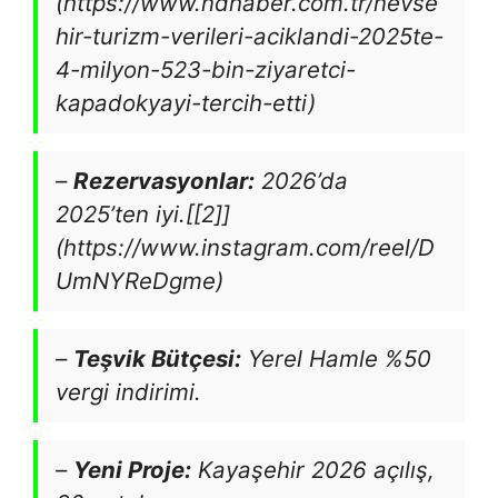
(https://www.ndhaber.com.tr/nevse
hir-turizm-verileri-aciklandi-2025te-
4-milyon-523-bin-ziyaretci-
kapadokyayi-tercih-etti)
–
Rezervasyonlar:
2026’da
2025’ten iyi.[[2]]
(https://www.instagram.com/reel/D
UmNYReDgme)
–
Teşvik Bütçesi:
Yerel Hamle %50
vergi indirimi.
–
Yeni Proje:
Kayaşehir 2026 açılış,