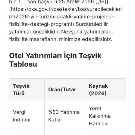
bin TL; son başvuru 25 Aralık 2026.[[16]]
(https://oka.gov.tr/destekler/basvurabilecekleri
m/2026-yili-turizm-odakli-yatirim-projeleri-
fizibilite-destegi-programi) Sürdürülebilir
yatırımlar önceliklidir. Nevşehir yatırımcıları,
fizibilite masraflarını minimize edebilirsiniz.
Otel Yatırımları İçin Teşvik
Tablosu
Teşvik
Kaynak
Oran/Tutar
Türü
(2026)
Yerel
Vergi
%50 Yatırıma
Kalkınma
İndirimi
Katkı
Hamlesi