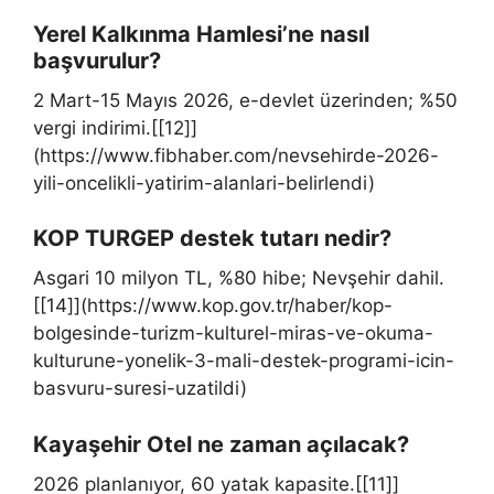
Yerel Kalkınma Hamlesi’ne nasıl
başvurulur?
2 Mart-15 Mayıs 2026, e-devlet üzerinden; %50
vergi indirimi.[[12]]
(https://www.fibhaber.com/nevsehirde-2026-
yili-oncelikli-yatirim-alanlari-belirlendi)
KOP TURGEP destek tutarı nedir?
Asgari 10 milyon TL, %80 hibe; Nevşehir dahil.
[[14]](https://www.kop.gov.tr/haber/kop-
bolgesinde-turizm-kulturel-miras-ve-okuma-
kulturune-yonelik-3-mali-destek-programi-icin-
basvuru-suresi-uzatildi)
Kayaşehir Otel ne zaman açılacak?
2026 planlanıyor, 60 yatak kapasite.[[11]]