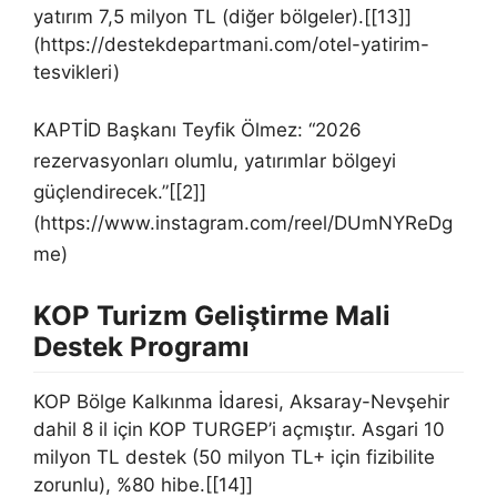
yatırım 7,5 milyon TL (diğer bölgeler).[[13]]
(https://destekdepartmani.com/otel-yatirim-
tesvikleri)
KAPTİD Başkanı Teyfik Ölmez: “2026
rezervasyonları olumlu, yatırımlar bölgeyi
güçlendirecek.”[[2]]
(https://www.instagram.com/reel/DUmNYReDg
me)
KOP Turizm Geliştirme Mali
Destek Programı
KOP Bölge Kalkınma İdaresi, Aksaray-Nevşehir
dahil 8 il için KOP TURGEP’i açmıştır. Asgari 10
milyon TL destek (50 milyon TL+ için fizibilite
zorunlu), %80 hibe.[[14]]