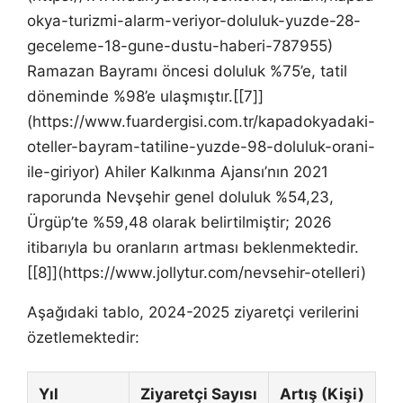
okya-turizmi-alarm-veriyor-doluluk-yuzde-28-
geceleme-18-gune-dustu-haberi-787955)
Ramazan Bayramı öncesi doluluk %75’e, tatil
döneminde %98’e ulaşmıştır.[[7]]
(https://www.fuardergisi.com.tr/kapadokyadaki-
oteller-bayram-tatiline-yuzde-98-doluluk-orani-
ile-giriyor) Ahiler Kalkınma Ajansı’nın 2021
raporunda Nevşehir genel doluluk %54,23,
Ürgüp’te %59,48 olarak belirtilmiştir; 2026
itibarıyla bu oranların artması beklenmektedir.
[[8]](https://www.jollytur.com/nevsehir-otelleri)
Aşağıdaki tablo, 2024-2025 ziyaretçi verilerini
özetlemektedir:
Yıl
Ziyaretçi Sayısı
Artış (Kişi)