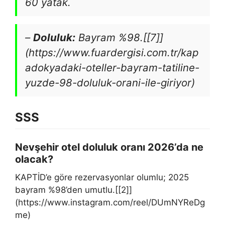
60 yatak.
–
Doluluk:
Bayram %98.[[7]]
(https://www.fuardergisi.com.tr/kap
adokyadaki-oteller-bayram-tatiline-
yuzde-98-doluluk-orani-ile-giriyor)
SSS
Nevşehir otel doluluk oranı 2026’da ne
olacak?
KAPTİD’e göre rezervasyonlar olumlu; 2025
bayram %98’den umutlu.[[2]]
(https://www.instagram.com/reel/DUmNYReDg
me)