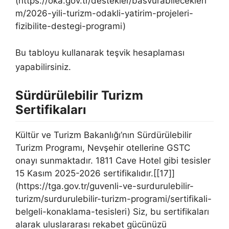
(https://oka.gov.tr/destekler/basvurabilecekleri
m/2026-yili-turizm-odakli-yatirim-projeleri-
fizibilite-destegi-programi)
Bu tabloyu kullanarak teşvik hesaplaması
yapabilirsiniz.
Sürdürülebilir Turizm
Sertifikaları
Kültür ve Turizm Bakanlığı’nın Sürdürülebilir
Turizm Programı, Nevşehir otellerine GSTC
onayı sunmaktadır. 1811 Cave Hotel gibi tesisler
15 Kasım 2025-2026 sertifikalıdır.[[17]]
(https://tga.gov.tr/guvenli-ve-surdurulebilir-
turizm/surdurulebilir-turizm-programi/sertifikali-
belgeli-konaklama-tesisleri) Siz, bu sertifikaları
alarak uluslararası rekabet gücünüzü