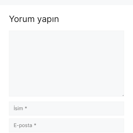
Yorum yapın
Yorum
İsim
E-
posta