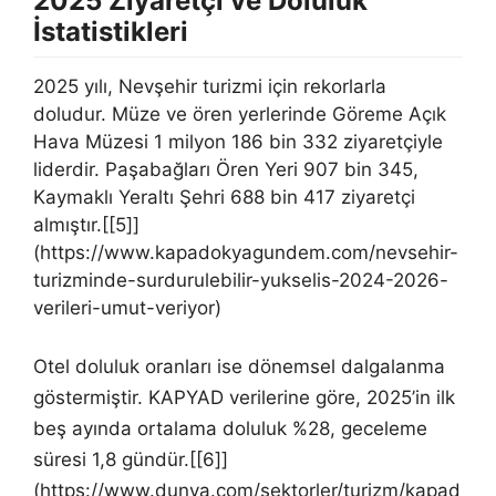
2025 Ziyaretçi ve Doluluk
İstatistikleri
2025 yılı, Nevşehir turizmi için rekorlarla
doludur. Müze ve ören yerlerinde Göreme Açık
Hava Müzesi 1 milyon 186 bin 332 ziyaretçiyle
liderdir. Paşabağları Ören Yeri 907 bin 345,
Kaymaklı Yeraltı Şehri 688 bin 417 ziyaretçi
almıştır.[[5]]
(https://www.kapadokyagundem.com/nevsehir-
turizminde-surdurulebilir-yukselis-2024-2026-
verileri-umut-veriyor)
Otel doluluk oranları ise dönemsel dalgalanma
göstermiştir. KAPYAD verilerine göre, 2025’in ilk
beş ayında ortalama doluluk %28, geceleme
süresi 1,8 gündür.[[6]]
(https://www.dunya.com/sektorler/turizm/kapad