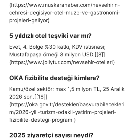
(https://www.muskarahaber.com/nevsehirin-
cehresi-degisiyor-otel-muze-ve-gastronomi-
projeleri-geliyor)
5 yıldızlı otel teşviki var mı?
Evet, 4. Bölge %30 katkı, KDV istisnası;
Mustafapaşa örneği 8 milyon USD.[[8]]
(https://www.jollytur.com/nevsehir-otelleri)
OKA fizibilite desteği kimlere?
Kamu/özel sektör; max 1,5 milyon TL, 25 Aralık
2026 son.[[16]]
(https://oka.gov.tr/destekler/basvurabilecekleri
m/2026-yili-turizm-odakli-yatirim-projeleri-
fizibilite-destegi-programi)
2025 ziyaretçi sayısı neydi?