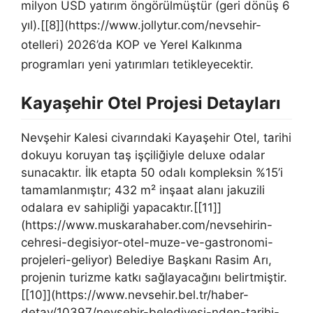
milyon USD yatırım öngörülmüştür (geri dönüş 6
yıl).[[8]](https://www.jollytur.com/nevsehir-
otelleri) 2026’da KOP ve Yerel Kalkınma
programları yeni yatırımları tetikleyecektir.
Kayaşehir Otel Projesi Detayları
Nevşehir Kalesi civarındaki Kayaşehir Otel, tarihi
dokuyu koruyan taş işçiliğiyle deluxe odalar
sunacaktır. İlk etapta 50 odalı kompleksin %15’i
tamamlanmıştır; 432 m² inşaat alanı jakuzili
odalara ev sahipliği yapacaktır.[[11]]
(https://www.muskarahaber.com/nevsehirin-
cehresi-degisiyor-otel-muze-ve-gastronomi-
projeleri-geliyor) Belediye Başkanı Rasim Arı,
projenin turizme katkı sağlayacağını belirtmiştir.
[[10]](https://www.nevsehir.bel.tr/haber-
detay/10397/nevsehir-belediyesi-nden-tarihi-