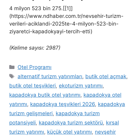
4 milyon 523 bin 275.[[1]]
(https://www.ndhaber.com.tr/nevsehir-turizm-
verileri-aciklandi-2025te-4-milyon-523-bin-
ziyaretci-kapadokyayi-tercih-etti)
(Kelime sayısı: 2987)
Kategoriler
Otel Programı
Etiketler
alternatif turizm yatırımları
,
butik otel açmak
,
butik otel teşvikleri
,
ekoturizm yatırımı
,
kapadokya butik otel yatırımı
,
kapadokya otel
yatırımı
,
kapadokya teşvikleri 2026
,
kapadokya
turizm gelişmeleri
,
kapadokya turizm
potansiyeli
,
kapadokya turizm sektörü
,
kırsal
turizm yatırımı
,
küçük otel yatırımı
,
nevşehir