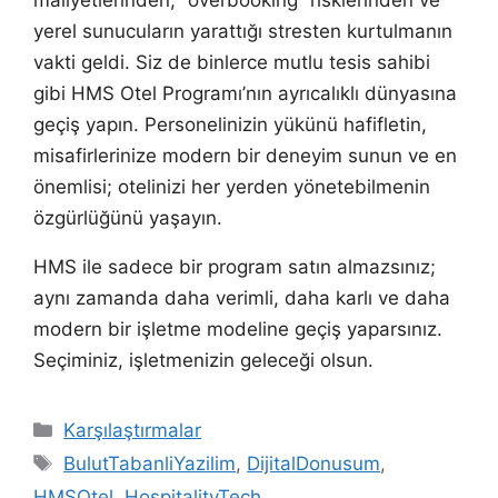
maliyetlerinden, “overbooking” risklerinden ve
yerel sunucuların yarattığı stresten kurtulmanın
vakti geldi. Siz de binlerce mutlu tesis sahibi
gibi HMS Otel Programı’nın ayrıcalıklı dünyasına
geçiş yapın. Personelinizin yükünü hafifletin,
misafirlerinize modern bir deneyim sunun ve en
önemlisi; otelinizi her yerden yönetebilmenin
özgürlüğünü yaşayın.
HMS ile sadece bir program satın almazsınız;
aynı zamanda daha verimli, daha karlı ve daha
modern bir işletme modeline geçiş yaparsınız.
Seçiminiz, işletmenizin geleceği olsun.
Kategoriler
Karşılaştırmalar
Etiketler
BulutTabanliYazilim
,
DijitalDonusum
,
HMSOtel
,
HospitalityTech
,