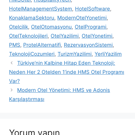
HotelManagementSystem
,
HotelSoftware
,
KonaklamaSektoru
,
ModernOtelYonetimi
,
Otelcilik
,
OtelOtomasyonu
,
OtelProgrami
,
OtelTeknolojileri
,
OtelYazilimi
,
OtelYonetimi
,
PMS
,
ProtelAlternatifi
,
RezervasyonSistemi
,
TeknolojiCozumleri
,
TurizmYazilimi
,
YerliYazilim
Türkiye’nin Kalbine Hitap Eden Teknoloji:
Neden Her 2 Otelden 1’inde HMS Otel Programı
Var?
Modern Otel Yönetimi: HMS ve Adonis
Karşılaştırması
Yorum yapın